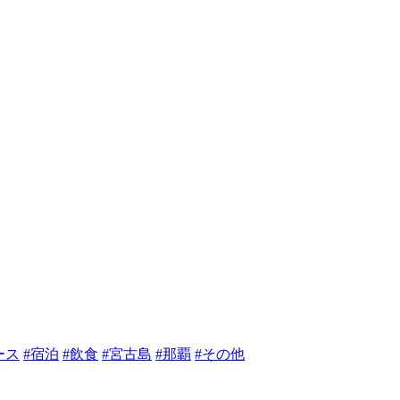
ース
#宿泊
#飲食
#宮古島
#那覇
#その他