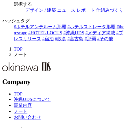
選択する
デザイン / 建築
ニュース
レポート
仕組みづくり
ハッシュタグ
#ホテルアンテルーム那覇
#ホテルストレータ那覇
#the
rescape
#HOTEL LOCUS
#沖縄UDS
#メディア掲載
#プ
レスリリース
#宿泊
#飲食
#宮古島
#那覇
#その他
TOP
ノート
Company
TOP
沖縄UDSについて
事業内容
ノート
お問い合わせ