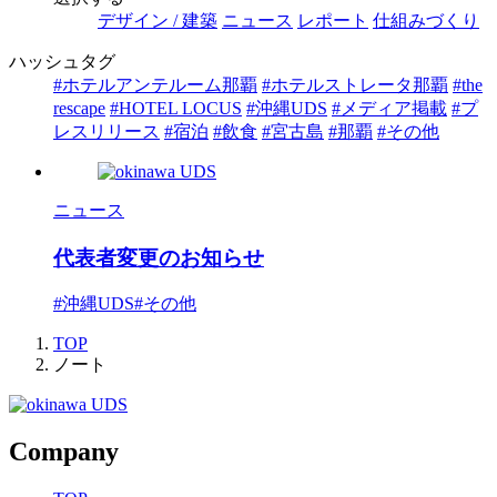
デザイン / 建築
ニュース
レポート
仕組みづくり
ハッシュタグ
#ホテルアンテルーム那覇
#ホテルストレータ那覇
#the
rescape
#HOTEL LOCUS
#沖縄UDS
#メディア掲載
#プ
レスリリース
#宿泊
#飲食
#宮古島
#那覇
#その他
ニュース
代表者変更のお知らせ
#沖縄UDS
#その他
TOP
ノート
Company